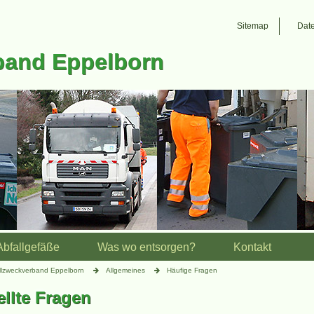
Sitemap
Dat
band Eppelborn
Abfallgefäße
Was wo entsorgen?
Kontakt
llzweckverband Eppelborn
Allgemeines
Häufige Fragen
ellte Fragen