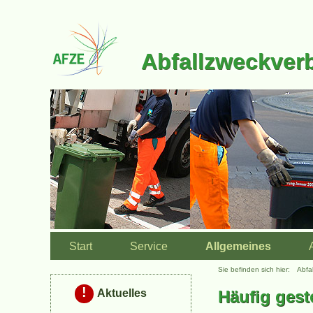
Navigation
überspringen
Abfallzweckver
Navigation
Start
Service
Allgemeines
überspringen
Sie befinden sich hier:
Abfa
Aktuelles
Häufig gest